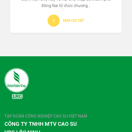
Đồng Nai tổ chức chương...
XEM CHI TIẾT
TẬP ĐOÀN CÔNG NGHIỆP CAO SU VIỆT NAM
CÔNG TY TNHH MTV CAO SU