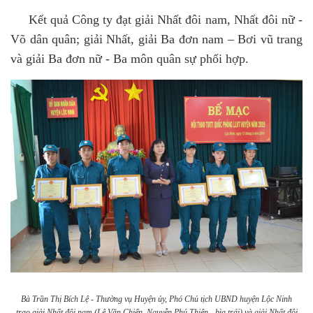
Kết quả Công ty đạt giải Nhất đôi nam, Nhất đôi nữ -
Võ dân quân; giải Nhất, giải Ba đơn nam – Bơi vũ trang
và giải Ba đơn nữ - Ba môn quân sự phối hợp.
Bà Trần Thị Bích Lệ - Thường vụ Huyện ủy, Phó Chủ tịch UBND huyện Lộc Ninh
trao giải Nhất đôi nam (Lê Văn Chiến, Nguyễn Phú Thiện - bìa trái) và giải Nhất đôi