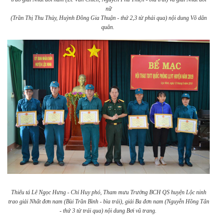
nữ
(Trần Thị Thu Thủy, Huỳnh Đồng Gia Thuận - thứ 2,3 từ phải qua) nội dung Võ dân
quân.
Thiếu tá Lê Ngọc Hưng - Chỉ Huy phó, Tham mưu Trưởng BCH QS huyện Lộc ninh
trao giải Nhất đơn nam (Bùi Trần Bình - bìa trái), giải Ba đơn nam (Nguyễn Hồng Tân
- thứ 3 từ trái qua) nội dung Bơi vũ trang.