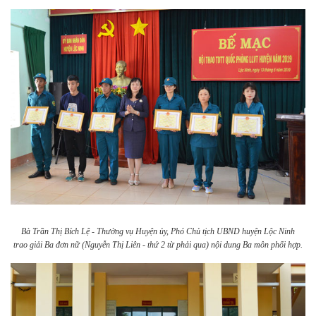
Bà Trần Thị Bích Lệ - Thường vụ Huyện ủy, Phó Chủ tịch UBND huyện Lộc Ninh
trao giải Ba đơn nữ (Nguyễn Thị Liên - thứ 2 từ phải qua) nội dung Ba môn phối hợp.