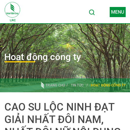
MENU
Hoạt động công ty
TRANG CHỦ
TIN TỨC
HOẠT ĐỘNG CÔNG TY
CAO SU LỘC NINH ĐẠT
GIẢI NHẤT ĐÔI NAM,