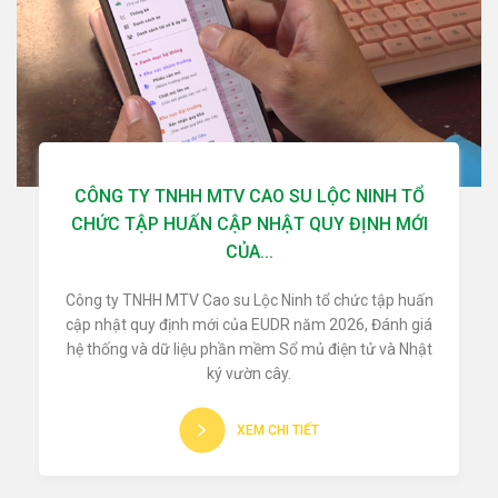
CÔNG TY TNHH MTV CAO SU LỘC NINH TỔ
CHỨC TẬP HUẤN CẬP NHẬT QUY ĐỊNH MỚI
CỦA...
Công ty TNHH MTV Cao su Lộc Ninh tổ chức tập huấn
cập nhật quy định mới của EUDR năm 2026, Đánh giá
hệ thống và dữ liệu phần mềm Sổ mủ điện tử và Nhật
ký vườn cây.
XEM CHI TIẾT