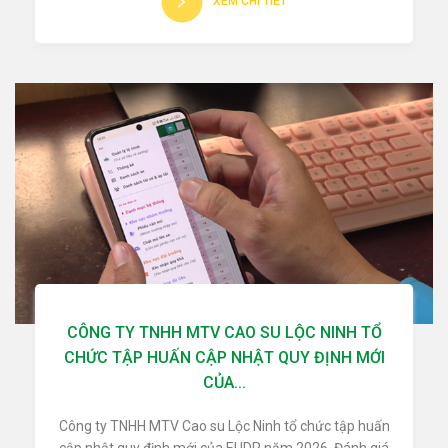
XEM CHI TIẾT
CÔNG TY TNHH MTV CAO SU LỘC NINH TỔ
CHỨC TẬP HUẤN CẬP NHẬT QUY ĐỊNH MỚI
CỦA...
Công ty TNHH MTV Cao su Lộc Ninh tổ chức tập huấn
cập nhật quy định mới của EUDR năm 2026, Đánh giá