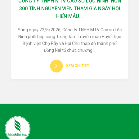
CÔNG TY TNHH MTV CAO SU LỘC NINH: HƠN
300 TÌNH NGUYỆN VIÊN THAM GIA NGÀY HỘI
HIẾN MÁU...
Sáng ngày 22/5/2026, Công ty TNHH MTV Cao su Lộc
Ninh phối hợp cùng Trung tâm Truyền máu Huyết học
Bệnh viện Chợ Rẫy và Hội Chữ thập đỏ thành phố
Đồng Nai tổ chức chương...
XEM CHI TIẾT