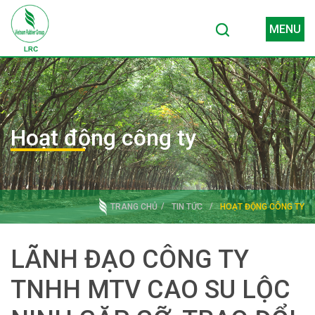
MENU
Hoạt động công ty
TRANG CHỦ
TIN TỨC
HOẠT ĐỘNG CÔNG TY
LÃNH ĐẠO CÔNG TY
TNHH MTV CAO SU LỘC