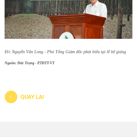
Đ/c Nguyễn Văn Long - Phó Tổng Giám đốc phát biểu tại lễ bế giảng
Nguồn: Đức Trọng - P.TĐTT-VT
QUAY LẠI