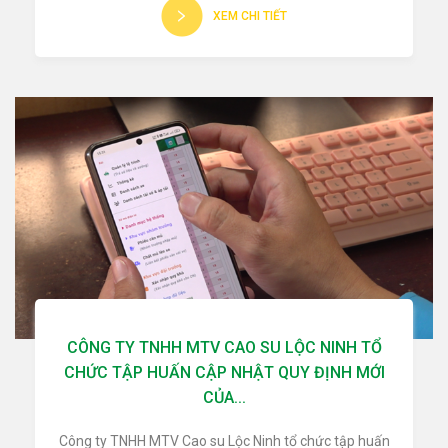
XEM CHI TIẾT
CÔNG TY TNHH MTV CAO SU LỘC NINH TỔ
CHỨC TẬP HUẤN CẬP NHẬT QUY ĐỊNH MỚI
CỦA...
Công ty TNHH MTV Cao su Lộc Ninh tổ chức tập huấn