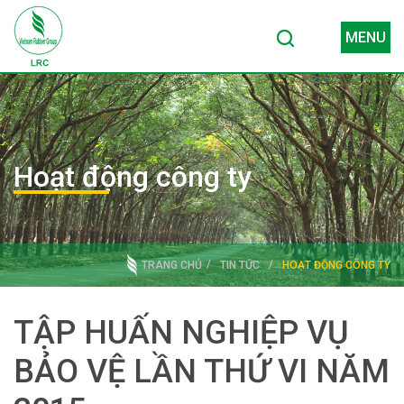
MENU
Hoạt động công ty
TRANG CHỦ
TIN TỨC
HOẠT ĐỘNG CÔNG TY
TẬP HUẤN NGHIỆP VỤ
BẢO VỆ LẦN THỨ VI NĂM